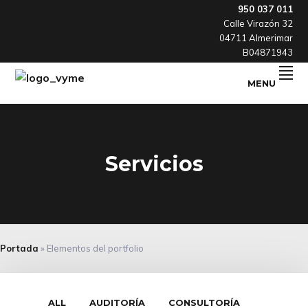
Skip
Skip
Skip
950 037 011
Calle Virazón 32
to
to
to
04711 Almerimar
primary
main
footer
B04871943
navigation
content
MENU
Otra
VYME
forma
de
hacer
consultoría
Servicios
Portada
»
Elementos del portfolio
ALL
AUDITORÍA
CONSULTORÍA