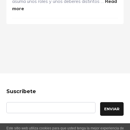
asuma unos roles y unos deberes distintos …
Read
about
more
Negociación
empresarial
Footer
Suscribete
Este sitio web utiliza cookies para que usted tenga la mejor experiencia de