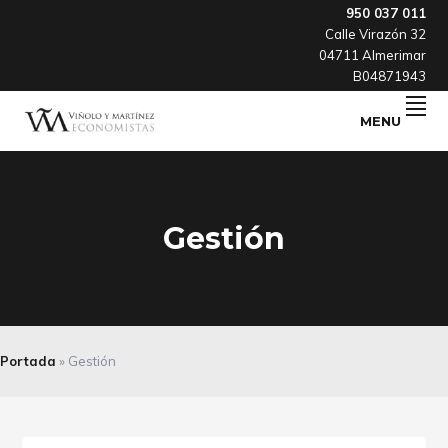
Skip
Skip
Skip
950 037 011
Calle Virazón 32
to
to
to
04711 Almerimar
primary
main
footer
B04871943
navigation
content
MENU
Otra
VYME
forma
de
hacer
consultoría
Gestión
Portada
»
Gestión