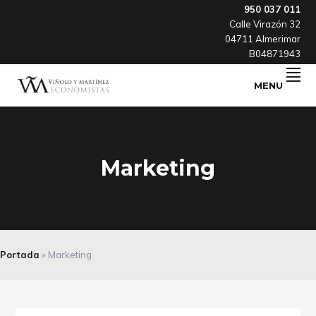
Skip
Skip
Skip
950 037 011
Calle Virazón 32
to
to
to
04711 Almerimar
primary
main
footer
B04871943
navigation
content
MENU
Otra
VYME
forma
de
hacer
consultoría
Marketing
Portada
»
Marketing