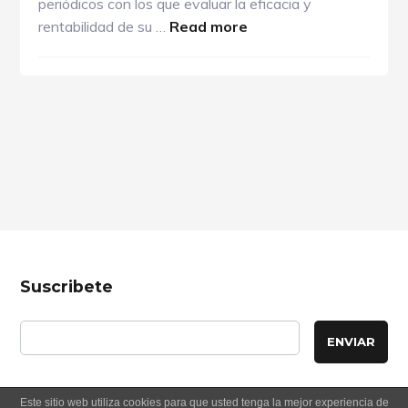
periódicos con los que evaluar la eficacia y
about
rentabilidad de su …
Read more
Comunica
empresarial
y
Mk
Footer
Suscribete
Este sitio web utiliza cookies para que usted tenga la mejor experiencia de